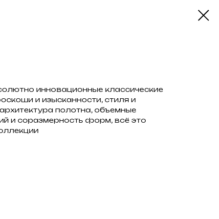
бсолютно инновационные классические
роскоши и изысканности, стиля и
архитектура полотна, объемные
ний и соразмерность форм, всё это
коллекции